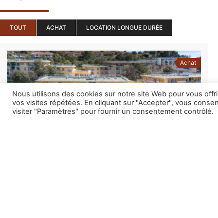
TOUT
ACHAT
LOCATION LONGUE DURÉE
Achat
Nous utilisons des cookies sur notre site Web pour vous offr
vos visites répétées. En cliquant sur "Accepter", vous conse
visiter "Paramètres" pour fournir un consentement contrôlé.
ref4171 Exclu 2P Terrasse Box BIOT
132 500€
2
32 m