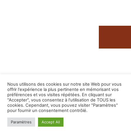
Nous utilisons des cookies sur notre site Web pour vous
offrir l'expérience la plus pertinente en mémorisant vos
préférences et vos visites répétées. En cliquant sur
(8)
GOLFE JUAN
"Accepter", vous consentez à l'utilisation de TOUS les
cookies. Cependant, vous pouvez visiter "Paramètres"
pour fournir un consentement contrôlé.
TOUT
ACHAT
LOCATION LONGUE DURÉE
Paramètres
Accept All