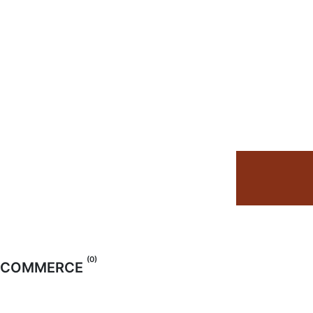
(0)
COMMERCE
TOUT
ACHAT
LOCATION LONGUE DURÉE