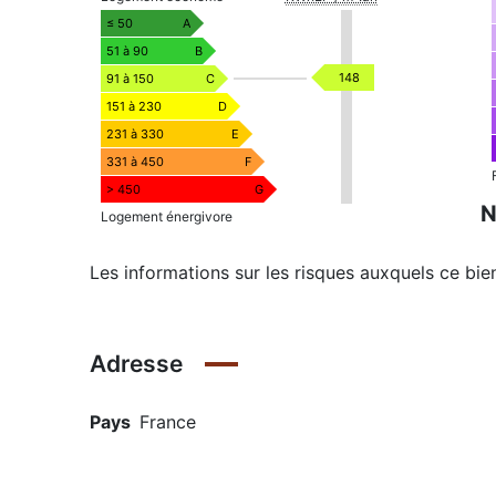
≤ 50
A
51 à 90
B
148
91 à 150
C
151 à 230
D
231 à 330
E
331 à 450
F
> 450
G
N
Logement énergivore
Les informations sur les risques auxquels ce bie
Adresse
Pays
France