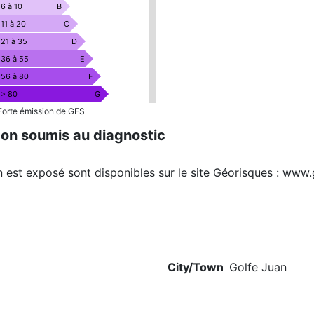
6 à 10
B
11 à 20
C
21 à 35
D
36 à 55
E
56 à 80
F
> 80
G
Forte émission de GES
on soumis au diagnostic
n est exposé sont disponibles sur le site Géorisques :
www.g
City/Town
Golfe Juan