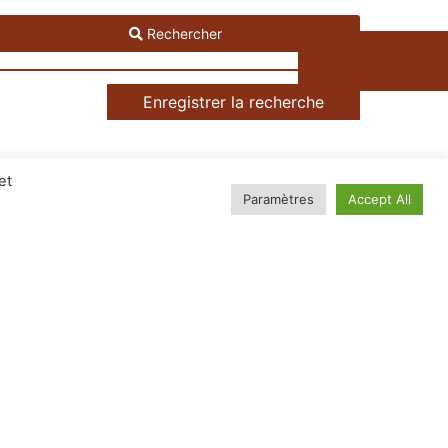
Rechercher
Enregistrer la recherche
et
Prix (du Moins Cher au Plus Cher)
Paramètres
Accept All
é aux Romarins
rking extérieur privatif sécurisé dans la résidence.
e : 60 € Honoraires d’agence : 40 € Pièces à fournir : Pièce