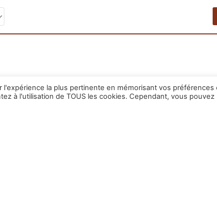
ir l'expérience la plus pertinente en mémorisant vos préférences 
ntez à l'utilisation de TOUS les cookies. Cependant, vous pouvez
OV/1 – Vallauris, Parking extérieur privatif sécuris
0€
/ mensuel charges comprises
ué à la Résidence Les Romarins, 2 Avenue des Jasmins, 06220 Vallauris Pa
ponible immédiatement. Loyer mensuel principal : 40 € Dépôt de garanti
dentité Assurance véhicule