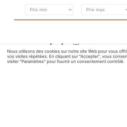
(5)
PROPRIÉTÉS
Nous utilisons des cookies sur notre site Web pour vous offr
vos visites répétées. En cliquant sur "Accepter", vous conse
visiter "Paramètres" pour fournir un consentement contrôlé.
PR
Location longue durée
4
Sit
Dis
d’i